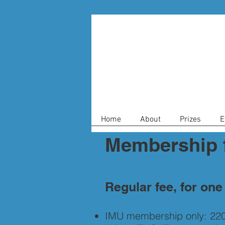
Home
About
Prizes
E
Membership 
Regular fee, for one
IMU membership only: 220