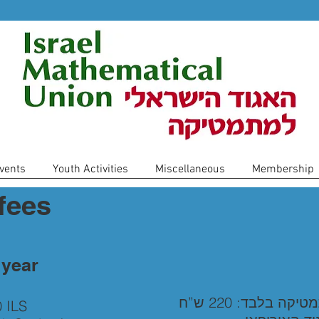
vents
Youth Activities
Miscellaneous
Membership
fees
 year
 בלבד: 220 ש”ח
 ILS